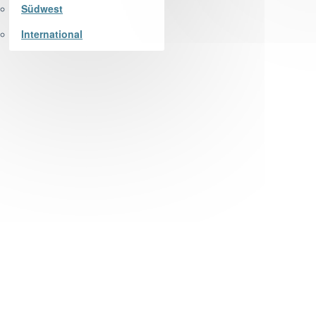
Südwest
International