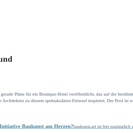
rund
 gerade Pläne für ein Boutique-Hotel veröffentlicht, das auf der berüh
 Architekten zu diesem spektakulären Entwurf inspiriert. Der Pool ist 
e Initiative Baukunst am Herzen?
baukunst.art ist frei zugänglich 