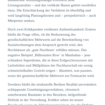
Lösungsansätze – und das vertikale Bauen gehört zweifellos
dazu. Die Entschlackung der Verfahren ist überfällig und
wird langfristig Planungskosten und – perspektivisch – auch
Mietpreise senken.
Doch zwei Kritikpunkte verdienen Aufmerksamkeit: Erstens
bleibt die Frage offen, ob die Reduzierung des
gesellschaftlichen Mehrwerts auf die Bereitstellung von
Sozialwohnungen dem Anspruch gerecht wird, den
Hochhäuser als ‚gute Nachbarn‘ erfüllen müssen. Das
negative Beispiel ‚Billionaires Row‘ in Manhattan – jene
schlanken Supertürme, die in ihren Erdgeschosszonen mit
Lieferhöfen und Müllplätzen der Nachbarschaft ein wenig
schmeichelhaftes Gesicht zeigen – illustriert, was passiert,
wenn der gemeinschaftliche Mehrwert zur Formsache wird.
Zweitens bleibt die strukturelle Berliner Realität unverändert:
schleppende Genehmigungsverfahren, chronisch
unterbesetzte Bauämter in den Bezirken, tiefgreifende
Defizite in der Verwaltung. Kritiker sehen im neuen
Regelwerk sogar ein Ablenkungsmanöver, das die Defizite