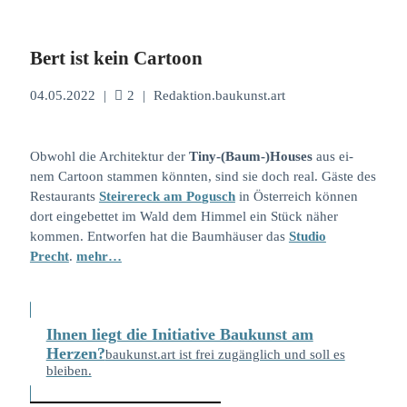
Bert ist kein Cartoon
04.05.2022
|
2
|
Redaktion.baukunst.art
Obwohl die Architektur der
Tiny-(Baum-)Houses
aus ei-
nem Cartoon stammen könnten, sind sie doch real. Gäste des
Restaurants
Steirereck am Po
gusch
in Österreich können
dort eingebettet im Wald dem Himmel ein Stück näher
kommen. Entworfen hat die Baumhäuser das
Studio
Precht
.
mehr…
Ihnen liegt die Initiative Baukunst am
Herzen?
baukunst.art ist frei zugänglich und soll es
bleiben.