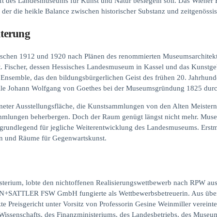
ft des Landesmuseums für Kunst und Natur besiegeln soll. Das Wiener 
 der die heikle Balance zwischen historischer Substanz und zeitgenössi
iterung
wischen 1912 und 1920 nach Plänen des renommierten Museumsarchitekte
. Fischer, dessen Hessisches Landesmuseum in Kassel und das Kunstgebä
s Ensemble, das den bildungsbürgerlichen Geist des frühen 20. Jahrhun
Rolle Johann Wolfgang von Goethes bei der Museumsgründung 1825 dur
eter Ausstellungsfläche, die Kunstsammlungen von den Alten Meistern 
mmlungen beherbergen. Doch der Raum genügt längst nicht mehr. Museu
i grundlegend für jegliche Weiterentwicklung des Landesmuseums. Erst
en und Räume für Gegenwartskunst.
isterium, lobte den nichtoffenen Realisierungswettbewerb nach RPW au
TIN+SATTLER FSW GmbH fungierte als Wettbewerbsbetreuerin. Aus übe
e Preisgericht unter Vorsitz von Professorin Gesine Weinmiller vereinte
s Wissenschafts, des Finanzministeriums, des Landesbetriebs, des Muse