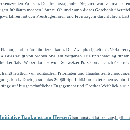
rkenswerten Wunsch: Den herausragenden Siegerentwurf zu realisieren,
gen Jubiläum machen könnte. Ob und wann dieses Geschenk überreicht 
verfahren mit den Preisträgerinnen und Preisträgern durchführen. Ers
Planungskultur funktionieren kann. Die Zweiphasigkeit des Verfahrens,
ll dies zeugt von professionellem Vorgehen. Die Entscheidung für ein
Schenker Salvi Weber doch sowohl Schweizer Präzision als auch österre
, hängt letztlich von politischen Prioritäten und Haushaltsentscheidunge
gungsdruck. Doch gerade das 200jährige Jubiläum bietet einen symboli
ünge auf bürgerschaftliches Engagement und Goethes Weitblick zurückg
e Initiative Baukunst am Herzen?
baukunst.art ist frei zugänglich 