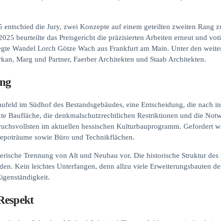
5 entschied die Jury, zwei Konzepte auf einem geteilten zweiten Rang z
 beurteilte das Preisgericht die präzisierten Arbeiten erneut und voti
egte Wandel Lorch Götze Wach aus Frankfurt am Main. Unter den weiter
kan, Marg und Partner, Faerber Architekten und Staab Architekten.
ung
 Baufeld im Südhof des Bestandsgebäudes, eine Entscheidung, die nach
te Baufläche, die denkmalschutzrechtlichen Restriktionen und die Notwe
uchsvollsten im aktuellen hessischen Kulturbauprogramm. Gefordert w
Depoträume sowie Büro und Technikflächen.
lterische Trennung von Alt und Neubau vor. Die historische Struktur des 
en. Kein leichtes Unterfangen, denn allzu viele Erweiterungsbauten de
genständigkeit.
 Respekt