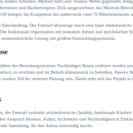
n Andres Schenker, Michael Salvi und Thomas Weber gegründet, bring
herrinnen und Bauherrenpreis 2024 ausgezeichnet, das Museum Belvede
18 belegen die Kompetenz des mittlerweile rund 70 Mitarbeiterinnen u
e Entscheidung: Der Entwurf überzeuge durch eine klare städtebaulich
. Die funktionale Organisation mit zentralem Atrium und durchdachter E
 weiterentwickelte Lösung mit großem Entwicklungspotenzial.
sse
täben des Bewertungssystems Nachhaltiges Bauen realisiert werden und 
ruck zu errichten und im Betrieb klimaneutral zu betreiben. Passive St
werden Teil der weiteren Planung sein. Damit reiht sich das Projekt in d
k
 der Entwurf verbinde architektonische Qualität, funktionale Klarheit 
den Anspruch Hessens, Kultur, Architektur und Nachhaltigkeit in Einkla
hsende Sammlung, die den Anbau notwendig mache.