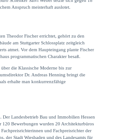
Büro Schenker Salvi Weber setzte sich gegen 18
schem Anspruch meisterhaft auslotet.
n Theodor Fischer errichtet, gehört zu den
ude am Stuttgarter Schlossplatz zeitgleich
derts atmet. Vor dem Haupteingang plante Fischer
chaus programmatischen Charakter besaß.
über die Klassische Moderne bis zur
msdirektor Dr. Andreas Henning bringt die
mals erhalte man konkurrenzfähige
s. Der Landesbetrieb Bau und Immobilien Hessen
r 120 Bewerbungen wurden 20 Architekturbüros
 Fachpreisrichterinnen und Fachpreisrichter der
ums, der Stadt Wiesbaden und des Landesamts für