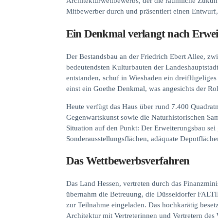
Architekturwettbewerbs, der die räumliche Zukun
Mitbewerber durch und präsentiert einen Entwurf,
Ein Denkmal verlangt nach Erwe
Der Bestandsbau an der Friedrich Ebert Allee, z
bedeutendsten Kulturbauten der Landeshauptstadt
entstanden, schuf in Wiesbaden ein dreiflügelige
einst ein Goethe Denkmal, was angesichts der 
Heute verfügt das Haus über rund 7.400 Quadratm
Gegenwartskunst sowie die Naturhistorischen Sa
Situation auf den Punkt: Der Erweiterungsbau se
Sonderausstellungsflächen, adäquate Depotfläch
Das Wettbewerbsverfahren
Das Land Hessen, vertreten durch das Finanzmin
übernahm die Betreuung, die Düsseldorfer FAL
zur Teilnahme eingeladen. Das hochkarätig besetzt
Architektur mit Vertreterinnen und Vertretern de