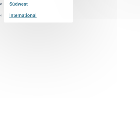
Südwest
International