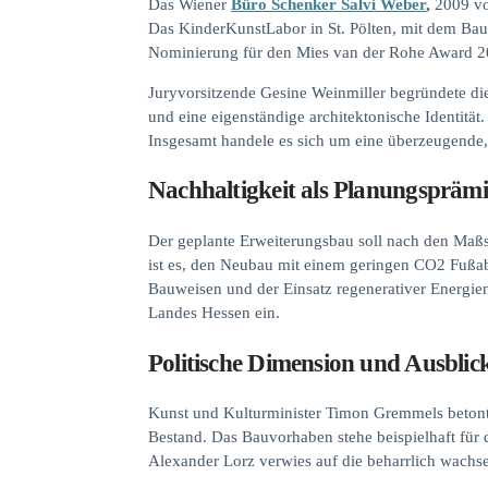
Das Wiener
Büro Schenker Salvi Weber
,
2009 vo
Das KinderKunstLabor in St. Pölten, mit dem Bau
Nominierung für den Mies van der Rohe Award 20
Juryvorsitzende Gesine Weinmiller begründete di
und eine eigenständige architektonische Identität
Insgesamt handele es sich um eine überzeugende,
Nachhaltigkeit als Planungsprämi
Der geplante Erweiterungsbau soll nach den Maßs
ist es, den Neubau mit einem geringen CO2 Fußabd
Bauweisen und der Einsatz regenerativer Energien 
Landes Hessen ein.
Politische Dimension und Ausblic
Kunst und Kulturminister Timon Gremmels betonte,
Bestand. Das Bauvorhaben stehe beispielhaft für 
Alexander Lorz verwies auf die beharrlich wac