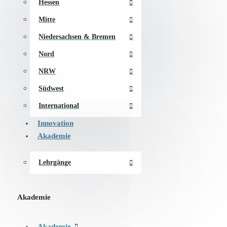
Hessen
Mitte
Niedersachsen & Bremen
Nord
NRW
Südwest
International
Innovation
Akademie
Lehrgänge
Akademie
Akademie