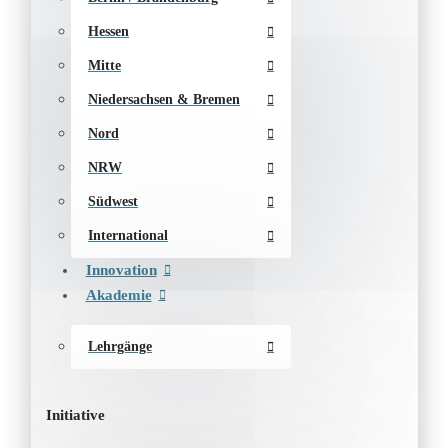
Hessen
Mitte
Niedersachsen & Bremen
Nord
NRW
Südwest
International
Innovation
Akademie
Lehrgänge
Initiative