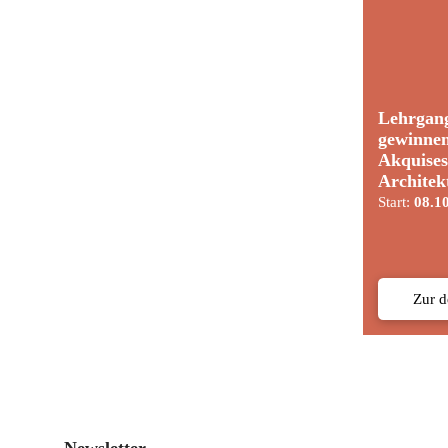
Lehrgan
gewinne
Akquises
Architek
Start:
08.1
Zur 