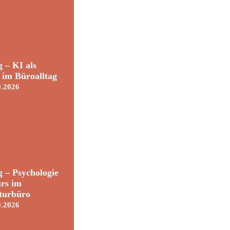
 – KI als
t im Büroalltag
9.2026
 – Psychologie
rs im
turbüro
9.2026