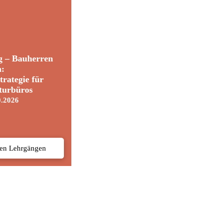
g – Bauherren
n:
trategie für
turbüros
0.2026
den Lehrgängen