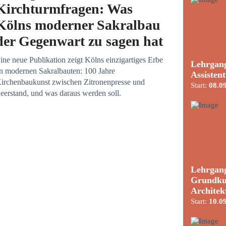
Kirchturmfragen: Was
Kölns moderner Sakralbau
der Gegenwart zu sagen hat
ine neue Publikation zeigt Kölns einzigartiges Erbe
Lehrgang
n modernen Sakralbauten: 100 Jahre
Assisten
irchenbaukunst zwischen Zitronenpresse und
Start:
08.0
eerstand, und was daraus werden soll.
Lehrgang
Grundku
Architek
Start:
10.0