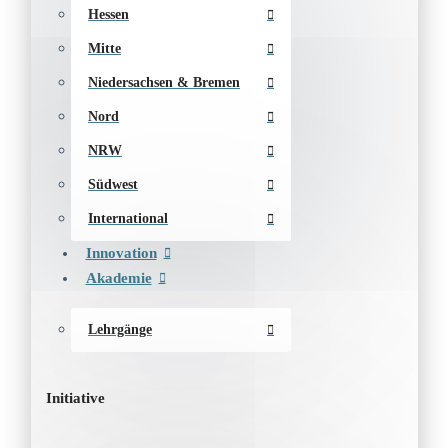
Hessen
Mitte
Niedersachsen & Bremen
Nord
NRW
Südwest
International
Innovation
Akademie
Lehrgänge
Initiative