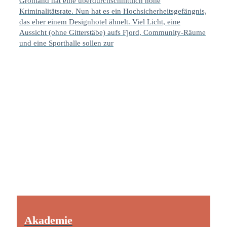
Grönland hat eine überdurchschnittlich hohe
Kriminalitätsrate. Nun hat es ein Hochsicherheitsgefängnis,
das eher einem Designhotel ähnelt. Viel Licht, eine
Aussicht (ohne Gitterstäbe) aufs Fjord, Community-Räume
und eine Sporthalle sollen zur
Akademie