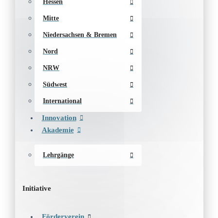
Hessen
Mitte
Niedersachsen & Bremen
Nord
NRW
Südwest
International
Innovation
Akademie
Lehrgänge
Initiative
Förderverein