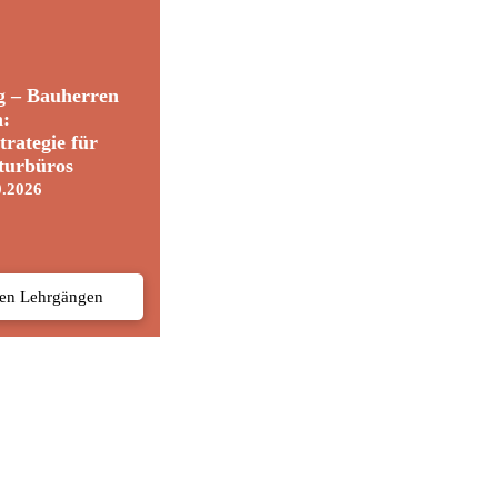
g – Bauherren
n:
trategie für
turbüros
0.2026
den Lehrgängen