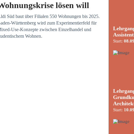
Wohnungskrise lösen will
ldi Süd baut über Filialen 550 Wohnungen bis 2025.
aden-Württemberg wird zum Experimentierfeld für
Lehrgang
ixed-Use-Konzepte zwischen Einzelhandel und
Assisten
tudentischem Wohnen.
Start:
08.0
Lehrgang
Grundku
Architek
Start:
10.0