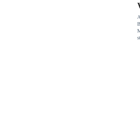
A
B
M
s