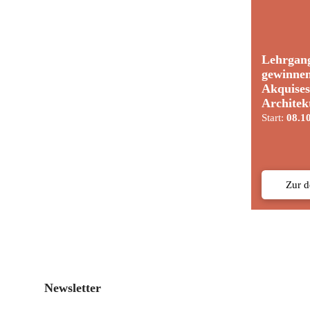
Lehrgan
gewinne
Akquises
Architek
Start:
08.1
Zur 
Newsletter