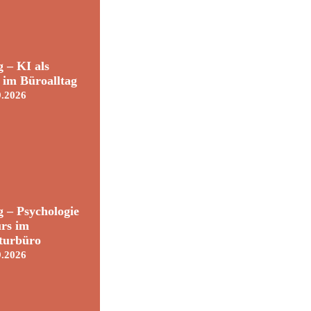
 – KI als
t im Büroalltag
9.2026
 – Psychologie
rs im
turbüro
9.2026