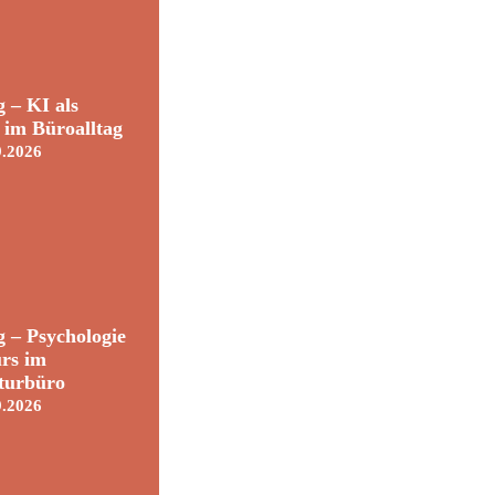
 – KI als
t im Büroalltag
9.2026
 – Psychologie
rs im
turbüro
9.2026