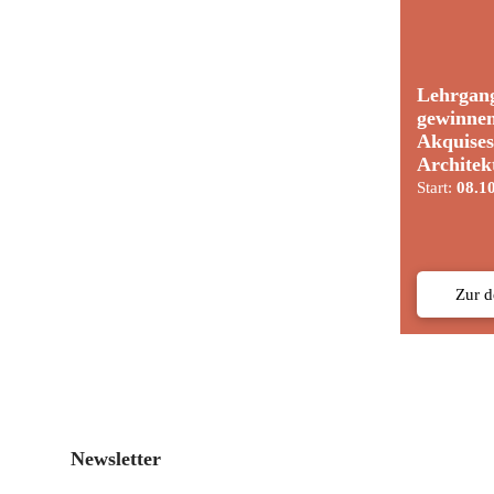
Lehrgan
gewinne
Akquises
Architek
Start:
08.1
Zur 
Newsletter