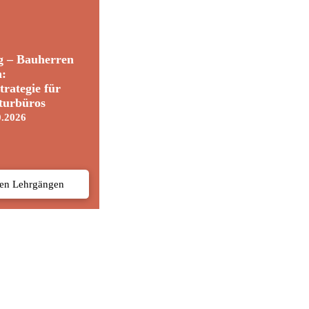
g – Bauherren
n:
trategie für
turbüros
0.2026
den Lehrgängen