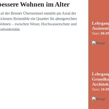
bessere Wohnen im Alter
uf der Bremer Überseeinsel entsteht am Areal der
ickmers Reismühle ein Quartier für altengerechtes
Lehrgang
ohnen – zwischen Weser, Hochwasserschutz und
Assisten
afenidentität.
Start:
08.0
Lehrgang
Grundku
Architek
Start:
10.0