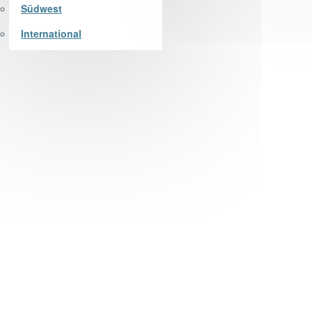
Südwest
International