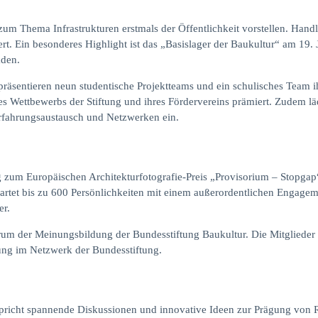
um Thema Infrastrukturen erstmals der Öffentlichkeit vorstellen. Ha
iert. Ein besonderes Highlight ist das „Basislager der Baukultur“ am 19.
aden.
präsentieren neun studentische Projektteams und ein schulisches Team 
 Wettbewerbs der Stiftung und ihres Fördervereins prämiert. Zudem lädt
rfahrungsaustausch und Netzwerken ein.
 zum Europäischen Architekturfotografie-Preis „Provisorium – Stopgap
artet bis zu 600 Persönlichkeiten mit einem außerordentlichen Engageme
er.
rum der Meinungsbildung der Bundesstiftung Baukultur. Die Mitglieder 
tung im Netzwerk der Bundesstiftung.
richt spannende Diskussionen und innovative Ideen zur Prägung von R