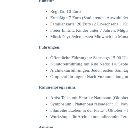
Eintritt:
Regulär: 10 Euro
Ermäßigt: 7 Euro (Studierende, Auszubilde
Familienkarte: 20 Euro (2 Erwachsene + Kin
Freier Eintritt: Kinder unter 7 Jahren, Mitg
MinskDay: Jeden ersten Mittwoch im Monat fr
Führungen:
Öffentliche Führungen: Samstags 15:00 Uh
Kuratorenführung mit Kito Nedo: 14. Sept
Architekturführungen: Jeden ersten Sonnt
Gruppenführungen: Nach Voranmeldung u
Rahmenprogramm:
Artist Talks mit Henrike Naumann (Oktob
Symposium „Plattenbau reloaded“: 15. N
Filmreihe „Leben in der Platte“: Oktober 
Workshops für Architekturstudierende: Ter
Anreise: