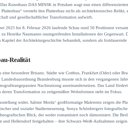
. Das Kunsthaus DAS MINSK in Potsdam wagt nun einen differenzierten B
ttenbau“ versteht den Plattenbau nicht als architektonisches Relikt, 
haft und gesellschaftlicher Transformation aufwirft.
ber 2025 bis 8. Februar 2026 laufende Schau rund 50 Positionen versa
is zu Henrike Naumanns raumgreifenden Installationen der Gegenwart. D
es Kapitel der Architekturgeschichte behandelt, sondern als fortdauernd
au-Realität
 eine besondere Brisanz. Städte wie Cottbus, Frankfurt (Oder) oder Br
Die Landesbauordnung Brandenburg musste sich in den vergangenen Jahre
mografieangepassten Nachnutzung auseinandersetzen. Das Land fördert 
ern deren Transformation zu zeitgemäßen Wohnformen steht im Fokus.
Ausstellung wider. Sabine Moritz‘ großformatige Malereien zeigen die Pl
tischer und sozialer Stadterneuerung. Sonya Schönbergers fotografische
nografischen Blick, der weder romantisiert noch dämonisiert. Die Berli
 und Hellersdorf festgehalten – ihre Schwarz-Weiß-Aufnahmen zeigen M