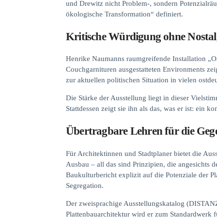
und Drewitz nicht Problem-, sondern Potenzialräu
ökologische Transformation“ definiert.
Kritische Würdigung ohne Nostal
Henrike Naumanns raumgreifende Installation „Os
Couchgarnituren ausgestatteten Environments ze
zur aktuellen politischen Situation in vielen ostd
Die Stärke der Ausstellung liegt in dieser Vielst
Stattdessen zeigt sie ihn als das, was er ist: ein
Übertragbare Lehren für die Ge
Für Architektinnen und Stadtplaner bietet die Au
Ausbau – all das sind Prinzipien, die angesichts
Baukulturbericht explizit auf die Potenziale der 
Segregation.
Der zweisprachige Ausstellungskatalog (DISTANZ 
Plattenbauarchitektur wird er zum Standardwerk fü