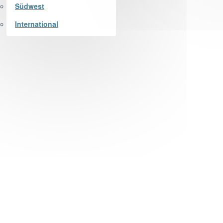
Südwest
International