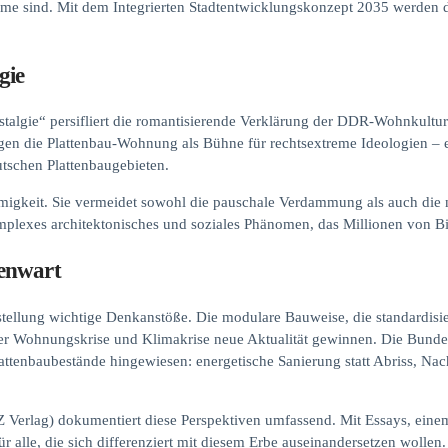
me sind. Mit dem Integrierten Stadtentwicklungskonzept 2035 werden die
gie
talgie“ persifliert die romantisierende Verklärung der DDR-Wohnkultur
igen die Plattenbau-Wohnung als Bühne für rechtsextreme Ideologien 
eutschen Plattenbaugebieten.
immigkeit. Sie vermeidet sowohl die pauschale Verdammung als auch die 
 komplexes architektonisches und soziales Phänomen, das Millionen von B
genwart
sstellung wichtige Denkanstöße. Die modulare Bauweise, die standardis
 der Wohnungskrise und Klimakrise neue Aktualität gewinnen. Die Bunde
Plattenbaubestände hingewiesen: energetische Sanierung statt Abriss, Na
Verlag) dokumentiert diese Perspektiven umfassend. Mit Essays, einem
r alle, die sich differenziert mit diesem Erbe auseinandersetzen wollen.