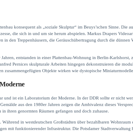
tenbau konsequent als „soziale Skulptur“ im Beuys’schen Sinne. Die au
rozesse, die sich in und um sie herum abspielen. Markus Drapers Video
llen in den Treppenhäusern, die Geräuschübertragung durch die dünnen 
Jahren, entstanden in einer Plattenbau-Wohnung in Berlin-Karlshorst, z
nfred Pernices skulpturale Arbeiten hingegen dekonstruieren die modul
en zusammengefügten Objekte wirken wie dystopische Miniaturmodelle
r Moderne
ar und ist ein Laboratorium der Moderne. In der DDR sollte er nicht wen
es‘ Gemälde aus den 1980er Jahren zeigen die Ambivalenz dieses Versprec
nen in ihren genormten Räumen gefangen und doch zuhause.
. Während in westdeutschen Großstädten über bezahlbaren Wohnraum dis
gen mit funktionierender Infrastruktur. Die Potsdamer Stadtverwaltung h