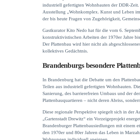
industriell gefertigten Wohnbauten der DDR-Zeit
Ausstellung „Wohnkomplex. Kunst und Leben im Pla
der bis heute Fragen von Zugehörigkeit, Gemeinsc
Gastkurator Kito Nedo hat für die vom 6. Septem
konstruktivistischen Arbeiten der 1970er Jahre b
Der Plattenbau wird hier nicht als abgeschlossen
kollektives Gedächtnis.
Brandenburgs besondere Plattenb
In Brandenburg hat die Debatte um den Plattenbau
Teilen aus industriell gefertigten Wohnbauten. 
Sanierung, des barrierefreien Umbaus und der de
Plattenbauquartieren – nicht deren Abriss, sond
Diese regionale Perspektive spiegelt sich in der 
„Gartenstadt Drewitz“ ein Vorzeigeprojekt energe
Brandenburger Plattenbausiedlungen mit einem eth
den 1970er und 80er Jahren das Leben in Marzahn
Wohnungen individuell aneignen.