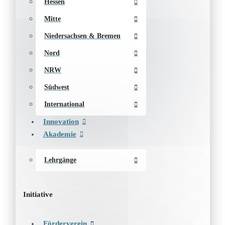
Hessen
Mitte
Niedersachsen & Bremen
Nord
NRW
Südwest
International
Innovation
Akademie
Lehrgänge
Initiative
Förderverein