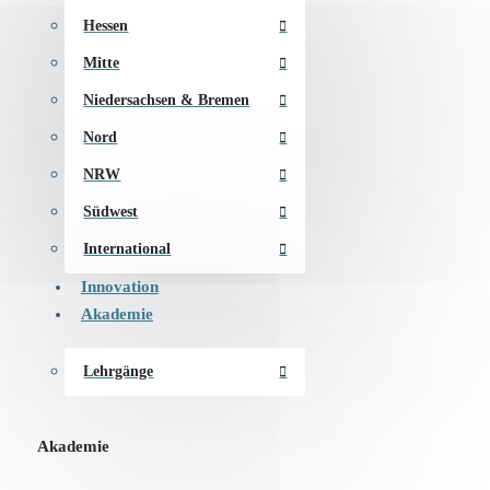
Hessen
Mitte
Niedersachsen & Bremen
Nord
NRW
Südwest
International
Innovation
Akademie
Lehrgänge
Akademie