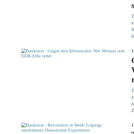
T
v
S
ü
1
T
z
z
Z
1