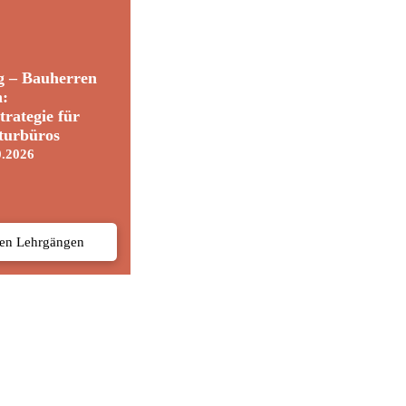
g – Bauherren
n:
trategie für
turbüros
0.2026
den Lehrgängen