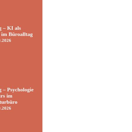
 – KI als
t im Büroalltag
9.2026
 – Psychologie
rs im
turbüro
9.2026