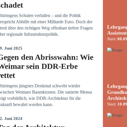
schadet
hüringens Schulen verfallen – und die Politik
erspricht Abhilfe mit einer Milliarde Euro. Doch der
Lehrgang
treit über den richtigen Weg offenbart tiefere Fragen
Assisten
ber regionale Infrastrukturpolitik.
Start:
08.0
9. Juni 2025
Gegen den Abrisswahn: Wie
Weimar sein DDR-Erbe
rettet
Lehrgang
hüringens jüngstes Denkmal schwebt wieder
Grundku
wischen Weimars Baumkronen. Die sanierte Mensa
Architek
eigt vorbildlich, wie DDR-Architektur für die
Start:
10.0
ukunft bewahrt werden kann.
2. Juni 2024