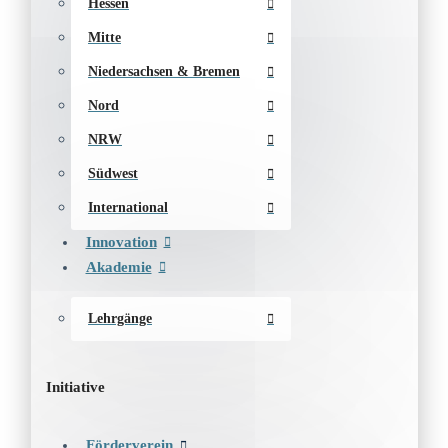
Hessen
Mitte
Niedersachsen & Bremen
Nord
NRW
Südwest
International
Innovation
Akademie
Lehrgänge
Initiative
Förderverein