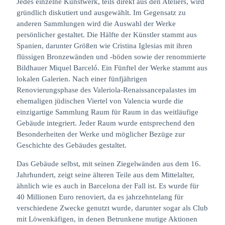
Jedes einzelne Kunstwerk, teils direkt aus den Ateliers, wird
gründlich diskutiert und ausgewählt. Im Gegensatz zu
anderen Sammlungen wird die Auswahl der Werke
persönlicher gestaltet. Die Hälfte der Künstler stammt aus
Spanien, darunter Größen wie Cristina Iglesias mit ihren
flüssigen Bronzewänden und -böden sowie der renommierte
Bildhauer Miquel Barceló. Ein Fünftel der Werke stammt aus
lokalen Galerien. Nach einer fünfjährigen
Renovierungsphase des Valeriola-Renaissancepalastes im
ehemaligen jüdischen Viertel von Valencia wurde die
einzigartige Sammlung Raum für Raum in das weitläufige
Gebäude integriert. Jeder Raum wurde entsprechend den
Besonderheiten der Werke und möglicher Bezüge zur
Geschichte des Gebäudes gestaltet.
Das Gebäude selbst, mit seinen Ziegelwänden aus dem 16.
Jahrhundert, zeigt seine älteren Teile aus dem Mittelalter,
ähnlich wie es auch in Barcelona der Fall ist. Es wurde für
40 Millionen Euro renoviert, da es jahrzehntelang für
verschiedene Zwecke genutzt wurde, darunter sogar als Club
mit Löwenkäfigen, in denen Betrunkene mutige Aktionen