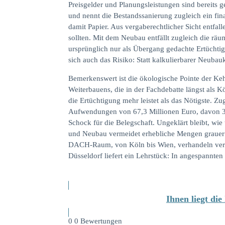
Preisgelder und Planungsleistungen sind bereits 
und nennt die Bestandssanierung zugleich ein fin
damit Papier. Aus vergaberechtlicher Sicht entfall
sollten. Mit dem Neubau entfällt zugleich die räu
ursprünglich nur als Übergang gedachte Ertüchtig
sich auch das Risiko: Statt kalkulierbarer Neuba
Bemerkenswert ist die ökologische Pointe der Keh
Weiterbauens, die in der Fachdebatte längst als 
die Ertüchtigung mehr leistet als das Nötigste. Z
Aufwendungen von 67,3 Millionen Euro, davon 38
Schock für die Belegschaft. Ungeklärt bleibt, wie
und Neubau vermeidet erhebliche Mengen grauer 
DACH-Raum, von Köln bis Wien, verhandeln vergle
Düsseldorf liefert ein Lehrstück: In angespannt
Ihnen liegt di
0
0
Bewertungen