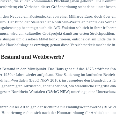
r Brücken, die zu den kommunalen Pflichtaufgaben gehören. Die Kommun
 überfordern; ein Vorhaben dieser Größenordnung steht dabei unter beso
für den Neubau ein Kostendeckel von einer Milliarde Euro, doch über e
Euro. Der Bund der Steuerzahler Nordrhein-Westfalen nannte das Vorhaben
abenstopp beantragt; auch die AfD-Fraktion sah sich in ihrer früheren A
muss, wird ein kulturelles Großprojekt damit zur ersten Streichpositio
eistungen um dieselben Mittel konkurrieren, entscheidet am Ende die Ka
die Haushaltslage es erzwingt; genau diese Verzichtbarkeit macht sie in 
r Bestand und Wettbewerb?
 Bestand in den Mittelpunkt. Das Haus geht auf das 1875 eröffnete Sta
r 1950er Jahre wieder aufgebaut. Eine Sanierung im laufenden Betrieb b
rhein-Westfalen (BauO NRW 2018), insbesondere den Brandschutz für V
genehmigten Altzustand, endet aber dort, wo wesentliche Eingriffe ei
gesetz Nordrhein-Westfalen (DSchG NRW) unterliegt; eine Unterschutz
fahren dieser Art folgen der Richtlinie für Planungswettbewerbe (RPW 
e Honorierung richtet sich nach der Honorarordnung für Architekten u