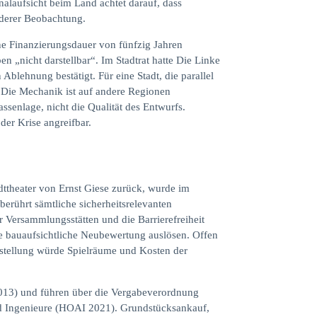
alaufsicht beim Land achtet darauf, dass
nderer Beobachtung.
ine Finanzierungsdauer von fünfzig Jahren
 „nicht darstellbar“. Im Stadtrat hatte Die Linke
blehnung bestätigt. Für eine Stadt, die parallel
n. Die Mechanik ist auf andere Regionen
ssenlage, nicht die Qualität des Entwurfs.
der Krise angreifbar.
dttheater von Ernst Giese zurück, wurde im
erührt sämtliche sicherheitsrelevanten
ersammlungsstätten und die Barrierefreiheit
ne bauaufsichtliche Neubewertung auslösen. Offen
stellung würde Spielräume und Kosten der
2013) und führen über die Vergabeverordnung
nd Ingenieure (HOAI 2021). Grundstücksankauf,