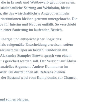
d, die in Erwerb und Wettbewerb gebunden seien,
s städtebauliche Setzung am Wehrhahn, bleibt
, die das wirtschaftlichste Angebot ermitteln
institutionen bleiben getrennt untergebracht. Die
e für Interim und Neubau entfällt. So verschiebt
en einer Sanierung im laufenden Betrieb.
Energie und entspricht jener Logik des
l als zeitgemäße Entscheidung erweisen, sofern
alkuliert die Oper an beiden Standorten mit
n Alexandra Stampler-Brown sprach von einem
us gesichert werden soll. Der Verzicht auf Abriss
finanzielles Argument. Andere Kommunen im
er Fall dürfte ihnen als Referenz dienen.
und der Bestand wird vom Kompromiss zur Chance.
und soll es bleiben.