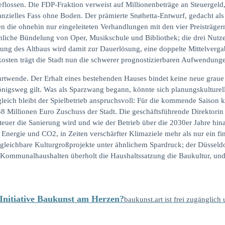
geflossen. Die FDP-Fraktion verweist auf Millionenbeträge an Steuergel
anzielles Fass ohne Boden. Der prämierte Snøhetta-Entwurf, gedacht al
en die ohnehin nur eingeleiteten Verhandlungen mit den vier Preisträgern
mliche Bündelung von Oper, Musikschule und Bibliothek; die drei Nutzer
ung des Altbaus wird damit zur Dauerlösung, eine doppelte Mittelvergab
ukosten trägt die Stadt nun die schwerer prognostizierbaren Aufwendung
rtwende. Der Erhalt eines bestehenden Hauses bindet keine neue graue 
Königsweg gilt. Was als Sparzwang begann, könnte sich planungskulturel
ugleich bleibt der Spielbetrieb anspruchsvoll: Für die kommende Saison k
 Millionen Euro Zuschuss der Stadt. Die geschäftsführende Direktori
 teuer die Sanierung wird und wie der Betrieb über die 2030er Jahre hina
Energie und CO2, in Zeiten verschärfter Klimaziele mehr als nur ein 
ichbare Kulturgroßprojekte unter ähnlichem Spardruck; der Düsseldorf
en Kommunalhaushalten überholt die Haushaltssatzung die Baukultur, 
e Initiative Baukunst am Herzen?
baukunst.art ist frei zugänglich 