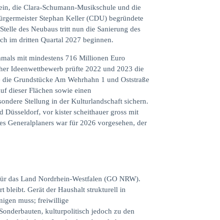
ein, die Clara-Schumann-Musikschule und die
bürgermeister Stephan Keller (CDU) begründete
telle des Neubaus tritt nun die Sanierung des
ich im dritten Quartal 2027 beginnen.
damals mit mindestens 716 Millionen Euro
her Ideenwettbewerb prüfte 2022 und 2023 die
te die Grundstücke Am Wehrhahn 1 und Oststraße
f dieser Flächen sowie einen
ndere Stellung in der Kulturlandschaft sichern.
Düsseldorf, vor kister scheithauer gross mit
des Generalplaners war für 2026 vorgesehen, der
g für das Land Nordrhein-Westfalen (GO NRW).
bleibt. Gerät der Haushalt strukturell in
igen muss; freiwillige
Sonderbauten, kulturpolitisch jedoch zu den