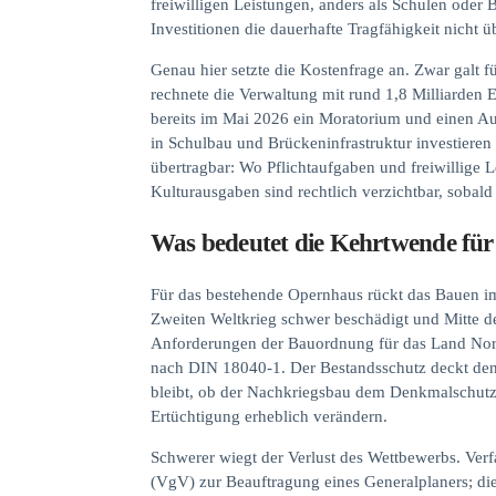
freiwilligen Leistungen, anders als Schulen ode
Investitionen die dauerhafte Tragfähigkeit nicht
Genau hier setzte die Kostenfrage an. Zwar galt 
rechnete die Verwaltung mit rund 1,8 Milliarden 
bereits im Mai 2026 ein Moratorium und einen Ausg
in Schulbau und Brückeninfrastruktur investieren 
übertragbar: Wo Pflichtaufgaben und freiwillige L
Kulturausgaben sind rechtlich verzichtbar, sobald 
Was bedeutet die Kehrtwende fü
Für das bestehende Opernhaus rückt das Bauen im
Zweiten Weltkrieg schwer beschädigt und Mitte de
Anforderungen der Bauordnung für das Land Nord
nach DIN 18040-1. Der Bestandsschutz deckt den 
bleibt, ob der Nachkriegsbau dem Denkmalschutz
Ertüchtigung erheblich verändern.
Schwerer wiegt der Verlust des Wettbewerbs. Ver
(VgV) zur Beauftragung eines Generalplaners; di