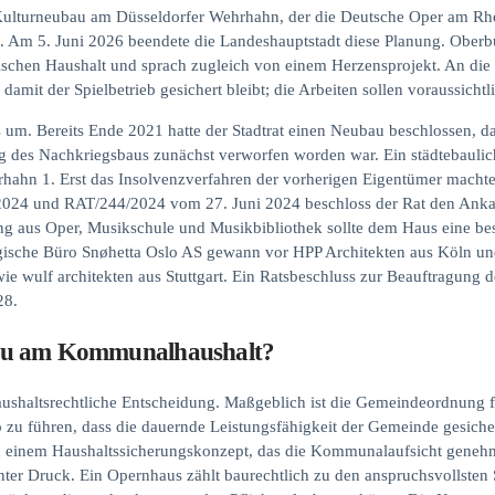
Kulturneubau am Düsseldorfer Wehrhahn, der die Deutsche Oper am Rh
e. Am 5. Juni 2026 beendete die Landeshauptstadt diese Planung. Ober
schen Haushalt und sprach zugleich von einem Herzensprojekt. An die S
amit der Spielbetrieb gesichert bleibt; die Arbeiten sollen voraussichtl
s um. Bereits Ende 2021 hatte der Stadtrat einen Neubau beschlossen, 
g des Nachkriegsbaus zunächst verworfen worden war. Ein städtebaulic
hahn 1. Erst das Insolvenzverfahren der vorherigen Eigentümer mach
2024 und RAT/244/2024 vom 27. Juni 2024 beschloss der Rat den Ankau
g aus Oper, Musikschule und Musikbibliothek sollte dem Haus eine beso
ische Büro Snøhetta Oslo AS gewann vor HPP Architekten aus Köln und 
e wulf architekten aus Stuttgart. Ein Ratsbeschluss zur Beauftragung 
28.
bau am Kommunalhaushalt?
 haushaltsrechtliche Entscheidung. Maßgeblich ist die Gemeindeordnun
u führen, dass die dauernde Leistungsfähigkeit der Gemeinde gesichert 
zu einem Haushaltssicherungskonzept, das die Kommunalaufsicht genehm
ter Druck. Ein Opernhaus zählt baurechtlich zu den anspruchsvollsten 