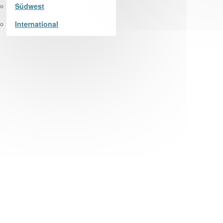
Südwest
International