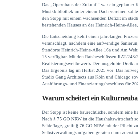
Das „Opernhaus der Zukunft“ war ein geplanter 
Musikbibliothek unter einem Dach vereinen sollt
den Stopp mit einem wachsenden Defizit im städti
bestehenden Hauses an der Heinrich-Heine-Allee, d
Die Entscheidung kehrt einen jahrelangen Prozes
veranschlagt, nachdem eine aufwendige Sanierun
Standorte Heinrich-Heine-Allee 16a und Am Wehr
15 verfügbar. Mit den Ratsbeschlüssen RAT/243/
Realisierungswettbewerb. Der ausgelobte Dreiklan
Das Ergebnis lag im Herbst 2025 vor: Das norweg
Studio Gang Architects aus Köln und Chicago sowi
Ausführungs- und Finanzierungsbeschluss für 20
Warum scheitert ein Kulturneu
Der Stopp ist keine baurechtliche, sondern eine
Nach § 75 GO NRW ist die Haushaltswirtschaft so z
Schieflage, greift § 76 GO NRW mit der Pflicht 
Selbstverwaltungsaufgaben geraten dann zuerst un