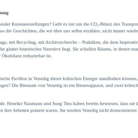
chung
ionaler Kunstausstellungen? Geht es nur um die CO₂-Bilanz des Transp
ss die Geschichten, die wir über uns selbst erzählen, nicht immer wied
tags, mit Recycling, mit Archivrecherche – Praktiken, die dem Imperati
he glatter historischer Narrative liegt. Sie schaffen Räume, in denen m
f Ökobilanz reduzierbar ist.
utsche Pavillon in Venedig dieser kritischen Energie standhalten können,
gen? Die Biennale von Venedig ist ein Riesenapparat, und zwei kritische
ende. Henrike Naumann und Sung Tieu haben bereits bewiesen, dass sie i
nen ihre Arbeiten präsent waren. Sie werden Venedig nicht domestizieren