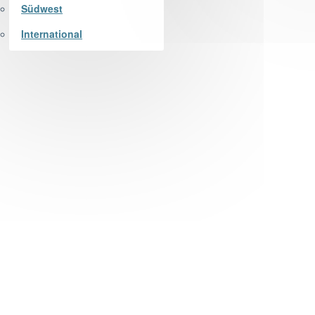
Südwest
International