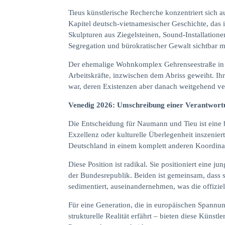
Tieus künstlerische Recherche konzentriert sich 
Kapitel deutsch-vietnamesischer Geschichte, das i
Skulpturen aus Ziegelsteinen, Sound-Installatione
Segregation und bürokratischer Gewalt sichtbar 
Der ehemalige Wohnkomplex Gehrenseestraße in Be
Arbeitskräfte, inzwischen dem Abriss geweiht. I
war, deren Existenzen aber danach weitgehend v
Venedig 2026: Umschreibung einer Verantwort
Die Entscheidung für Naumann und Tieu ist eine b
Exzellenz oder kulturelle Überlegenheit inszenier
Deutschland in einem komplett anderen Koordinat
Diese Position ist radikal. Sie positioniert ein
der Bundesrepublik. Beiden ist gemeinsam, dass 
sedimentiert, auseinandernehmen, was die offiziel
Für eine Generation, die in europäischen Spannun
strukturelle Realität erfährt – bieten diese Künst