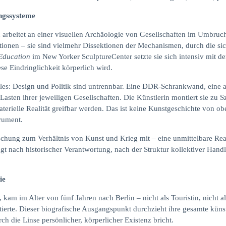
ngssysteme
beitet an einer visuellen Archäologie von Gesellschaften im Umbruch
tionen – sie sind vielmehr Dissektionen der Mechanismen, durch die sich
Education
im New Yorker SculptureCenter setzte sie sich intensiv mit d
se Eindringlichkeit körperlich wird.
les: Design und Politik sind untrennbar. Eine DDR-Schrankwand, eine a
Lasten ihrer jeweiligen Gesellschaften. Die Künstlerin montiert sie zu S
aterielle Realität greifbar werden. Das ist keine Kunstgeschichte von o
trument.
chung zum Verhältnis von Kunst und Krieg mit – eine unmittelbare Rea
fragt nach historischer Verantwortung, nach der Struktur kollektiver Ha
ie
am im Alter von fünf Jahren nach Berlin – nicht als Touristin, nicht al
stierte. Dieser biografische Ausgangspunkt durchzieht ihre gesamte künst
ch die Linse persönlicher, körperlicher Existenz bricht.