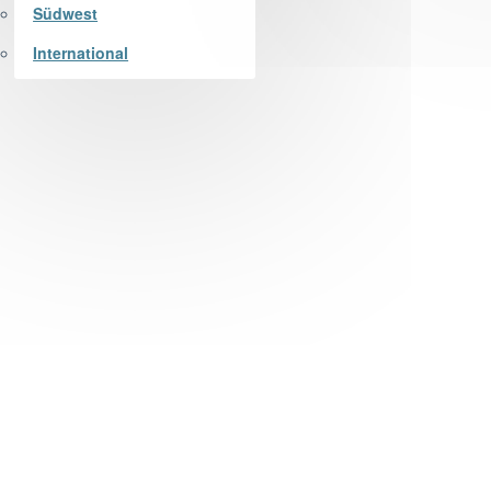
Südwest
International