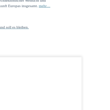
rchitektonischer Weitsicht und
ukunft Europas insgesamt.
mehr…
und soll es bleiben.