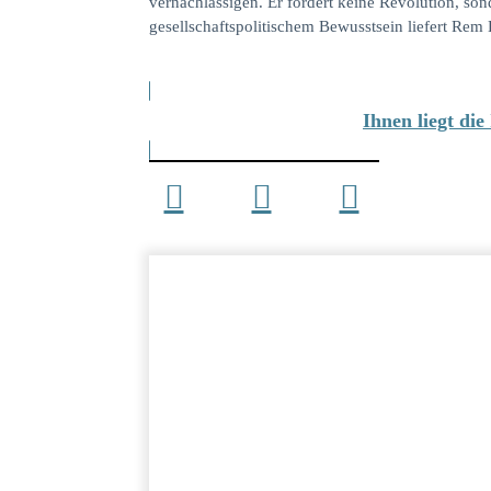
vernachlässigen. Er fordert keine Revolution, so
gesellschaftspolitischem Bewusstsein liefert Rem
Ihnen liegt di