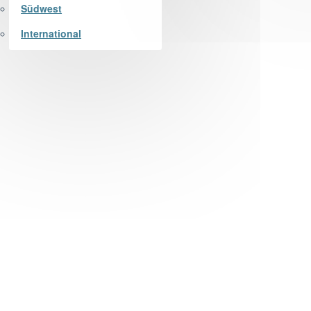
Südwest
International