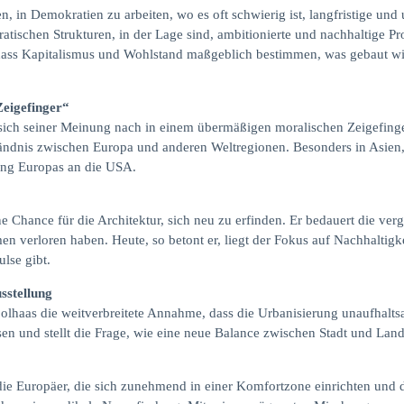
n, in Demokratien zu arbeiten, wo es oft schwierig ist, langfristige u
kratischen Strukturen, in der Lage sind, ambitionierte und nachhaltige Pr
 dass Kapitalismus und Wohlstand maßgeblich bestimmen, was gebaut wird
eigefinger“
e sich seiner Meinung nach in einem übermäßigen moralischen Zeigefing
dnis zwischen Europa und anderen Weltregionen. Besonders in Asien, so
ung Europas an die USA.
Chance für die Architektur, sich neu zu erfinden. Er bedauert die verg
 verloren haben. Heute, so betont er, liegt der Fokus auf Nachhaltig
lse gibt.
sstellung
oolhaas die weitverbreitete Annahme, dass die Urbanisierung unaufhalt
sen und stellt die Frage, wie eine neue Balance zwischen Stadt und Lan
 die Europäer, die sich zunehmend in einer Komfortzone einrichten und 