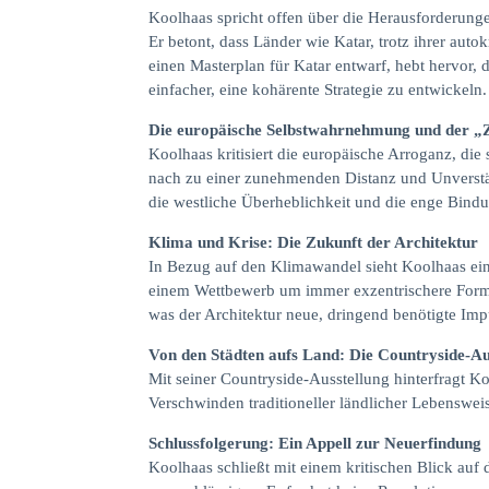
Koolhaas spricht offen über die Herausforderunge
Er betont, dass Länder wie Katar, trotz ihrer auto
einen Masterplan für Katar entwarf, hebt hervor,
einfacher, eine kohärente Strategie zu entwickeln.
Die europäische Selbstwahrnehmung und der „Z
Koolhaas kritisiert die europäische Arroganz, di
nach zu einer zunehmenden Distanz und Unverstän
die westliche Überheblichkeit und die enge Bind
Klima und Krise: Die Zukunft der Architektur
In Bezug auf den Klimawandel sieht Koolhaas eine 
einem Wettbewerb um immer exzentrischere Formen
was der Architektur neue, dringend benötigte Impu
Von den Städten aufs Land: Die Countryside-Au
Mit seiner Countryside-Ausstellung hinterfragt K
Verschwinden traditioneller ländlicher Lebenswei
Schlussfolgerung: Ein Appell zur Neuerfindung
Koolhaas schließt mit einem kritischen Blick auf