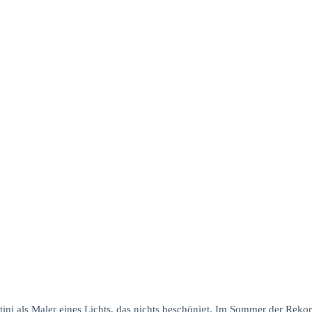
tini als Maler eines Lichts, das nichts beschönigt. Im Sommer der Rekor