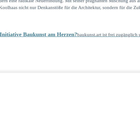
ndern eine radikale Neuerfindung. Mit seiner prägnanten Mischung aus a
 Koolhaas nicht nur Denkanstöße für die Architektur, sondern für die Z
e Initiative Baukunst am Herzen?
baukunst.art ist frei zugänglich 