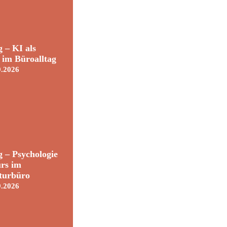
 – KI als
t im Büroalltag
9.2026
 – Psychologie
rs im
turbüro
9.2026