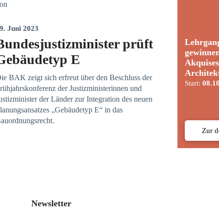
on
9. Juni 2023
Bundesjustizminister prüft
Lehrgan
gewinne
Gebäudetyp E
Akquises
Architek
ie BAK zeigt sich erfreut über den Beschluss der
Start:
08.1
rühjahrskonferenz der Justizministerinnen und
ustizminister der Länder zur Integration des neuen
lanungsansatzes „Gebäudetyp E“ in das
auordnungsrecht.
Zur 
Newsletter