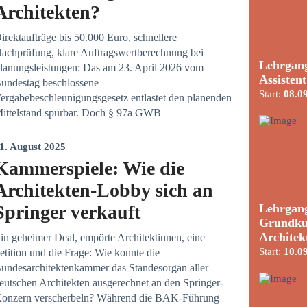
Architekten?
irektaufträge bis 50.000 Euro, schnellere
achprüfung, klare Auftragswertberechnung bei
Lehrgang
lanungsleistungen: Das am 23. April 2026 vom
Assisten
undestag beschlossene
Start:
08.0
ergabebeschleunigungsgesetz entlastet den planenden
ittelstand spürbar. Doch § 97a GWB
1. August 2025
Kammerspiele: Wie die
Architekten-Lobby sich an
Lehrgang
Springer verkauft
Grundku
Architek
in geheimer Deal, empörte Architektinnen, eine
Start:
10.0
etition und die Frage: Wie konnte die
undesarchitektenkammer das Standesorgan aller
eutschen Architekten ausgerechnet an den Springer-
onzern verscherbeln? Während die BAK-Führung