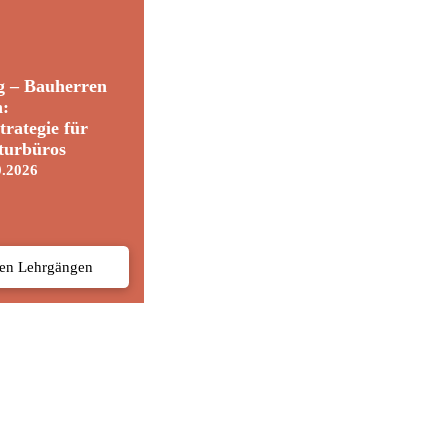
g – Bauherren
n:
trategie für
turbüros
0.2026
den Lehrgängen