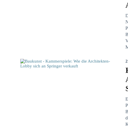
D
N
P
B
V
M
2
E
P
B
d
K