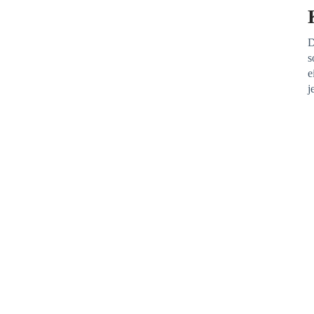
D
s
e
j