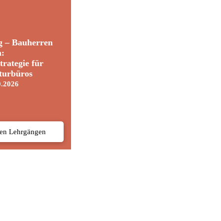
g – Bauherren
n:
trategie für
turbüros
0.2026
den Lehrgängen