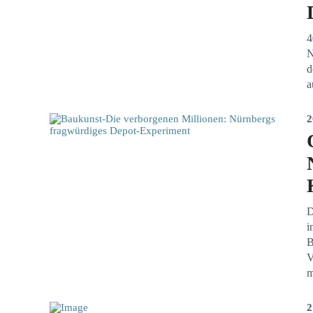
4
N
d
a
2
D
i
B
V
m
2