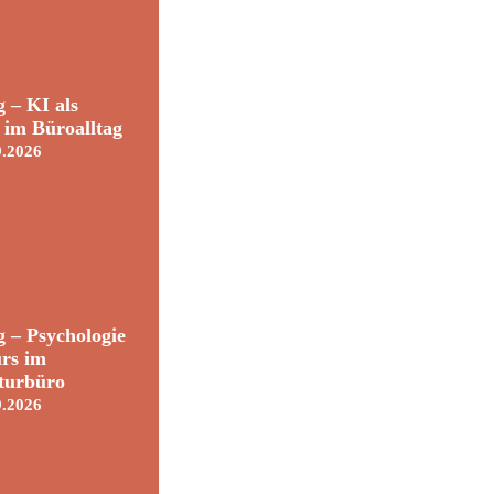
 – KI als
t im Büroalltag
9.2026
 – Psychologie
rs im
turbüro
9.2026