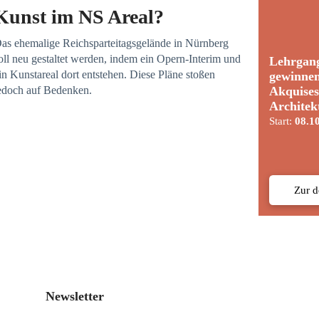
Kunst im NS Areal?
as ehemalige Reichsparteitagsgelände in Nürnberg
oll neu gestaltet werden, indem ein Opern-Interim und
Lehrgan
in Kunstareal dort entstehen. Diese Pläne stoßen
gewinne
Akquises
edoch auf Bedenken.
Architek
Start:
08.1
Zur 
Newsletter