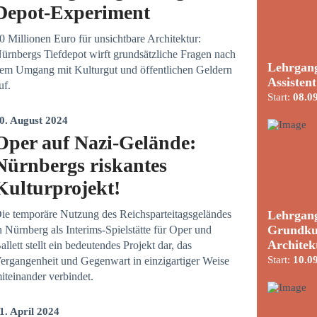
Depot-Experiment
0 Millionen Euro für unsichtbare Architektur:
ürnbergs Tiefdepot wirft grundsätzliche Fragen nach
Lehrgang
em Umgang mit Kulturgut und öffentlichen Geldern
Assisten
uf.
Start:
08.0
0. August 2024
Oper auf Nazi-Gelände:
Nürnbergs riskantes
Kulturprojekt!
Lehrgang
ie temporäre Nutzung des Reichsparteitagsgeländes
Grundku
n Nürnberg als Interims-Spielstätte für Oper und
Architek
allett stellt ein bedeutendes Projekt dar, das
Start:
10.0
ergangenheit und Gegenwart in einzigartiger Weise
iteinander verbindet.
1. April 2024