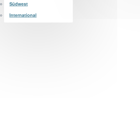
Südwest
International