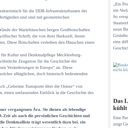
„Ein Pro
ein Verf
akteristisch für die DDR-Infrastrukturbauten der
So versp
fertigteilen und sind mit geometrischen
Staatsr
neun Ba
Wände der Wartehäuschen bergen Grußbotschaften
Gestaltu
rillischer Schrift, die von ihrer Herkunft, ihrem
eine dif
len. Diese Botschaften verleihen den Häuschen einen
Geschich
für Kultur und Denkmalpflege Mecklenburg-
öhnliche Zeugnisse für die Geschichte der
nen Veränderungen in Europa“ an. Diese
solcher alltäglichen, doch historisch bedeutenden
Buch „Geheime Transporte über die Ostsee“ von
, einen umfassenden Einblick in die Geschichte des
Das L
kühlt
ner vergangenen Ära. Sie dienen als lebendige
-Zeit als auch die persönlichen Geschichten und
Eine Par
e Denkmalliste trägt wesentlich dazu bei, ein
zeigt Gi