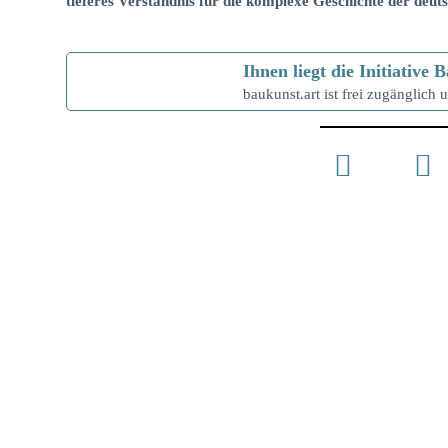
tieferes Verständnis für die komplexe Geschichte der deu
Ihnen liegt die Initiativ
baukunst.art ist frei zugänglich u