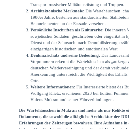
Transport russischer Militärausrüstung und Truppen.
Architektonische Merkmale:
Die Wartehäuschen, char
1980er Jahre, bestehen aus standardisierten Stahlbeton
Betonelementen an der Fassade versehen.
Persönliche Inschriften als Kulturerbe:
Die inneren 
sowjetischer Soldaten, geschrieben oder eingeritzt in ky
Dienst und der Sehnsucht nach Demobilisierung erzäh
einzigartigen historischen und emotionalen Wert.
Denkmalschutz und seine Bedeutung:
Das Landesamt 
Vorpommern erkennt die Wartehäuschen als „außergew
deutschen Wiedervereinigung und der damit verbunde
Anerkennung unterstreicht die Wichtigkeit des Erhalts 
Orte.
Weitere Informationen:
Für Interessierte bietet das 
Wolfgang Klietz, erschienen 2023 bei Edition Pommern
Hafens Mukran und seiner Fährverbindungen.
Die Wartehäuschen in Mukran sind mehr als nur Relikte ei
Dokumente, die sowohl die alltägliche Architektur der DDR
Erfahrungen der Zeitzeugen bewahren. Ihre Aufnahme in di