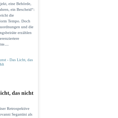
jekt, eine Behörde,
ahren, ein Bescheid“:
richt die
eform Tempo. Doch
uordnungen und die
ngsbeiräte erzählen
ferenziertere
te....
icht, das nicht
iser Retrospektive
ovanni Segantini als