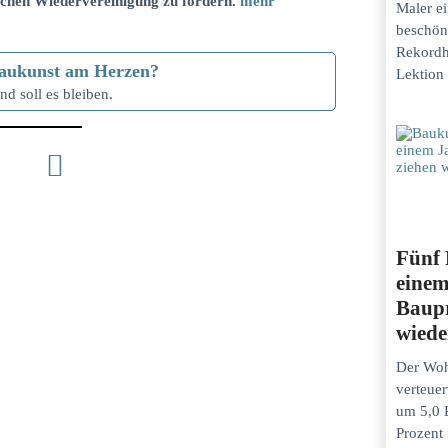
tschen Wiedervereinigung zu fördern.
mehr
Maler ei
beschön
Rekordh
e Baukunst am Herzen?
Lektion 
nd soll es bleiben.
Fünf 
einem
Baupr
wiede
Der Wo
verteuer
um 5,0 
Prozent 