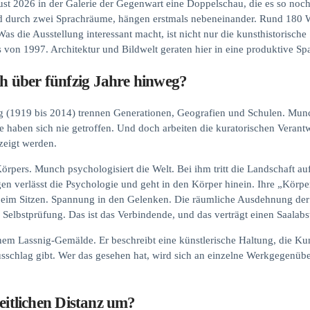
st 2026 in der Galerie der Gegenwart eine Doppelschau, die es so noc
d durch zwei Sprachräume, hängen erstmals nebeneinander. Rund 180 We
s die Ausstellung interessant macht, ist nicht nur die kunsthistorische 
 von 1997. Architektur und Bildwelt geraten hier in eine produktive S
 über fünfzig Jahre hinweg?
 (1919 bis 2014) trennen Generationen, Geografien und Schulen. Munch
e haben sich nie getroffen. Und doch arbeiten die kuratorischen Verant
ezeigt werden.
Körpers. Munch psychologisiert die Welt. Bei ihm tritt die Landschaft au
en verlässt die Psychologie und geht in den Körper hinein. Ihre „Körpe
im Sitzen. Spannung in den Gelenken. Die räumliche Ausdehnung der e
 Selbstprüfung. Das ist das Verbindende, und das verträgt einen Saala
nem Lassnig-Gemälde. Er beschreibt eine künstlerische Haltung, die Ku
Ausschlag gibt. Wer das gesehen hat, wird sich an einzelne Werkgegenübe
zeitlichen Distanz um?