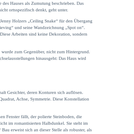
nge des Hauses als Zumutung beschrieben. Das
ht ortsspezifisch denkt, geht unter.
: Jenny Holzers „Ceiling Snake“ für den Übergang
elieving“ und seine Wandzeichnung „Spot on“.
Diese Arbeiten sind keine Dekoration, sondern
Bau wurde zum Gegenüber, nicht zum Hintergrund.
chselausstellungen hinausgeht: Das Haus wird
malt Gesichter, deren Konturen sich auflösen.
Quadrat, Achse, Symmetrie. Diese Konstellation
 Fenster fällt, der polierte Steinboden, die
nicht im romantisierten Halbdunkel. Sie steht im
 Bau erweist sich an dieser Stelle als robuster, als