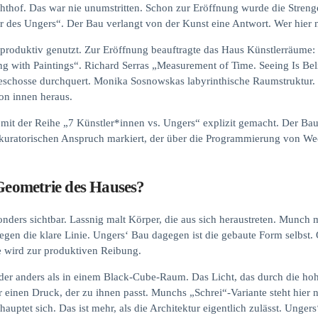
ichthof. Das war nie unumstritten. Schon zur Eröffnung wurde die Stre
 des Ungers“. Der Bau verlangt von der Kunst eine Antwort. Wer hier nic
 produktiv genutzt. Zur Eröffnung beauftragte das Haus Künstlerräume
ng with Paintings“. Richard Serras „Measurement of Time. Seeing Is B
eschosse durchquert. Monika Sosnowskas labyrinthische Raumstruktur. 
on innen heraus.
21 mit der Reihe „7 Künstler*innen vs. Ungers“ explizit gemacht. Der 
 kuratorischen Anspruch markiert, der über die Programmierung von We
 Geometrie des Hauses?
onders sichtbar. Lassnig malt Körper, die aus sich heraustreten. Munch 
en die klare Linie. Ungers‘ Bau dagegen ist die gebaute Form selbst. 
Sie wird zur produktiven Reibung.
der anders als in einem Black-Cube-Raum. Das Licht, das durch die hohen
r einen Druck, der zu ihnen passt. Munchs „Schrei“-Variante steht hier 
hauptet sich. Das ist mehr, als die Architektur eigentlich zulässt. Ungers‘