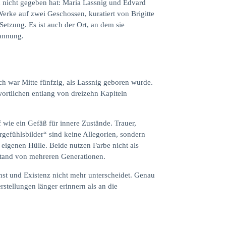
h nicht gegeben hat: Maria Lassnig und Edvard
rke auf zwei Geschossen, kuratiert von Brigitte
Setzung. Es ist auch der Ort, an dem sie
pannung.
 war Mitte fünfzig, als Lassnig geboren wurde.
wortlichen entlang von dreizehn Kapiteln
f wie ein Gefäß für innere Zustände. Trauer,
rgefühlsbilder“ sind keine Allegorien, sondern
igenen Hülle. Beide nutzen Farbe nicht als
bstand von mehreren Generationen.
nst und Existenz nicht mehr unterscheidet. Genau
rstellungen länger erinnern als an die