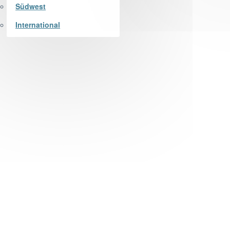
Südwest
International