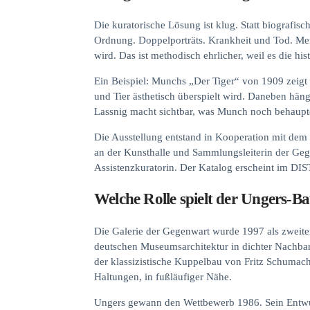
Die kuratorische Lösung ist klug. Statt biografis
Ordnung. Doppelporträts. Krankheit und Tod. Men
wird. Das ist methodisch ehrlicher, weil es die hi
Ein Beispiel: Munchs „Der Tiger“ von 1909 zeigt 
und Tier ästhetisch überspielt wird. Daneben häng
Lassnig macht sichtbar, was Munch noch behauptet
Die Ausstellung entstand in Kooperation mit dem
an der Kunsthalle und Sammlungsleiterin der Geg
Assistenzkuratorin. Der Katalog erscheint im DIST
Welche Rolle spielt der Ungers-B
Die Galerie der Gegenwart wurde 1997 als zweiter
deutschen Museumsarchitektur in dichter Nachba
der klassizistische Kuppelbau von Fritz Schumac
Haltungen, in fußläufiger Nähe.
Ungers gewann den Wettbewerb 1986. Sein Entwurf