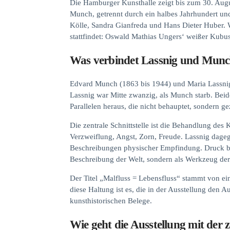
Die Hamburger Kunsthalle zeigt bis zum 30. Augu
Munch, getrennt durch ein halbes Jahrhundert un
Kölle, Sandra Gianfreda und Hans Dieter Huber. Wa
stattfindet: Oswald Mathias Ungers‘ weißer Kubus
Was verbindet Lassnig und Munch
Edvard Munch (1863 bis 1944) und Maria Lassnig
Lassnig war Mitte zwanzig, als Munch starb. Beid
Parallelen heraus, die nicht behauptet, sondern g
Die zentrale Schnittstelle ist die Behandlung des 
Verzweiflung, Angst, Zorn, Freude. Lassnig dageg
Beschreibungen physischer Empfindung. Druck be
Beschreibung der Welt, sondern als Werkzeug der
Der Titel „Malfluss = Lebensfluss“ stammt von ei
diese Haltung ist es, die in der Ausstellung den 
kunsthistorischen Belege.
Wie geht die Ausstellung mit der 