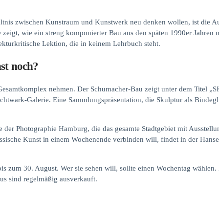
ältnis zwischen Kunstraum und Kunstwerk neu denken wollen, ist die Aus
ie zeigt, wie ein streng komponierter Bau aus den späten 1990er Jahren m
tekturkritische Lektion, die in keinem Lehrbuch steht.
nst noch?
den Gesamtkomplex nehmen. Der Schumacher-Bau zeigt unter dem Titel
Lichtwark-Galerie. Eine Sammlungspräsentation, die Skulptur als Binde
ale der Photographie Hamburg, die das gesamte Stadtgebiet mit Ausstellu
nössische Kunst in einem Wochenende verbinden will, findet in der Ha
s zum 30. August. Wer sie sehen will, sollte einen Wochentag wählen. 
s sind regelmäßig ausverkauft.