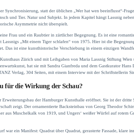
cher Synchronisierung, statt der üblichen „Wer hat wen beeinflusst“-Frag
sch und Tier. Natur und Subjekt. In jedem Kapitel hängt Lassnig nebe
storische Asymmetrie nicht überspielt.
eine Frau und ein Raubtier in zärtlicher Begegnung. Es ist eine romant
t Lassnigs „Mit einem Tiger schlafen“ von 1975. Hier ist die Begegnung
. Das ist eine kunsthistorische Verschiebung in einem einzigen Wandfe
 Kunsthaus Zürich und mit Leihgaben von Maria Lassnig Stiftung Wien 
enwartskunst, hat sie mit Sandra Gianfreda und dem Gastkurator Hans D
ANZ Verlag, 304 Seiten, mit einem Interview mit der Schriftstellerin Sir
au für die Wirkung der Schau?
 Erweiterungsbau der Hamburger Kunsthalle eröffnet. Sie ist der dritte
rschaft zeigt. Der ornamentierte Backsteinbau von Georg Theodor Sc
her aus Muschelkalk von 1919, und Ungers‘ weißer Würfel auf rotem Gr
 war ein Manifest: Quadrat über Quadrat, gerasterte Fassade, klare i