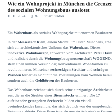
Wie ein Wohnprojekt in München die Grenze
des sozialen Wohnungsbaus auslotet
10.10.2024
|
36
|
Stuart Stadler
Ein
Wabenhaus
als soziales
Wohnprojekt
mit enormen
Baukoste
In der
Messestadt Riem
, einem Stadtteil im Osten Münchens, erhe
sich ein architektonisches Unikum: das
Wabenhaus
. Dieses
innovative Wohnkonzept
, entworfen vom Architekten
Peter Haim
und realisiert durch die
Wohnungsbaugenossenschaft WOGENO
,
stellt einen kühnen Versuch dar, konventionelle Wohnformen zu
revolutionieren. Mit seiner
sechseckigen Struktur
und
schrägen
Wänden
fordert es nicht nur die Vorstellungen vom Wohnen herau
sondern auch die
Geldbörsen
der Bauherren.
Das Wabenhaus zeichnet sich durch seine einzigartige
Architektu
aus, die an die Struktur eines
Bienenstocks
erinnert. Die
17
aufeinander gestapelten Sechsecke
bilden ein visuell
beeindruckendes Ensemble, das sich deutlich von der umgebende
Bebauung abhebt. Diese Form ist nicht nur ein ästhetisches Statem