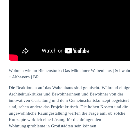
Wohnen wie im Bienenstock: Das Münchner Wabenhaus | Schwab
+ Altbayern | BR
Die Reaktionen auf das Wabenhaus sind gemischt. Während einig
Architekturkritiker und Bewohnerinnen und Bewohner von der
innovativen Gestaltung und dem Gemeinschaftskonzept begeistert
sind, sehen andere das Projekt kritisch. Die hohen Kosten und die
ungewöhnliche Raumgestaltung werfen die Frage auf, ob solche
Konzepte wirklich eine Lösung für die drängenden
Wohnungsprobleme in Großstädten sein können.