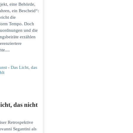
jekt, eine Behörde,
ahren, ein Bescheid“:
richt die
eform Tempo. Doch
uordnungen und die
ngsbeiräte erzählen
ferenziertere
te....
icht, das nicht
iser Retrospektive
ovanni Segantini als