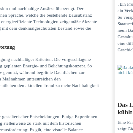
„Ein Pro
zision und nachhaltige Ansätze überzeugt. Der
ein Verf
schen Sprache, welche die bestehende Bausubstanz
So versp
d energieeffiziente Technologien zeitgemäße Akzente
Staatsr
g mit dem denkmalgeschützten Bestand sowie die
neun Ba
Gestaltu
eine dif
wortung
Geschich
tigung nachhaltiger Kriterien. Die vorgeschlagene
ug geplanten Energie- und Belichtungskonzept. So
tiv genutzt, während begrünte Dachflächen zur
en Maßnahmen unterstreichen den
tlichen den aktuellen Trend zu mehr Nachhaltigkeit
Das L
kühlt
 gestalterischer Entscheidungen. Einige Expertinnen
Eine Par
 stellenweise zu stark mit dem historischen
zeigt Gi
rausforderung: Es gilt, eine visuelle Balance