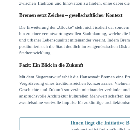
zwischen Tradition und Innovation zu finden, ohne dabei die
Bremen setzt Zeichen – gesellschaftlicher Kontext
Die Erweiterung der „Glocke“ steht nicht isoliert da, sondern
hin zu einer verantwortungsvollen Stadtplanung, welche die
und urbaner Lebensqualität miteinander vereint. Indem Bremen 
positioniert sich die Stadt deutlich im zeitgenössischen Di
Stadtentwicklung.
Fazit: Ein Blick in die Zukunft
Mit dem Siegerentwurf erhält die Hansestadt Bremen eine Erwe
Vergrößerung eines traditionsreichen Konzertsaales. Vielmehr
Geschichte und Zukunft souverän miteinander verbindet und z
anspruchsvolle Architektur kulturellen Mehrwert schaffen k
zweifelsohne wertvolle Impulse für zukünftige architektonis
Ihnen liegt die Initiativ
baukunst.art ist frei zugänglich u