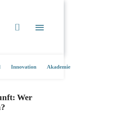
l
Innovation
Akademie
nft: Wer
n?