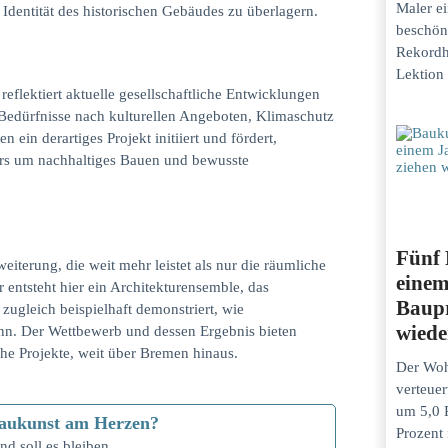
Maler ei
 Identität des historischen Gebäudes zu überlagern.
beschön
Rekordh
Lektion 
 reflektiert aktuelle gesellschaftliche Entwicklungen
 Bedürfnisse nach kulturellen Angeboten, Klimaschutz
ein derartiges Projekt initiiert und fördert,
skurs um nachhaltiges Bauen und bewusste
Fünf 
iterung, die weit mehr leistet als nur die räumliche
einem
 entsteht hier ein Architekturensemble, das
Baupr
ugleich beispielhaft demonstriert, wie
wiede
ann. Der Wettbewerb und dessen Ergebnis bieten
che Projekte, weit über Bremen hinaus.
Der Wo
verteuer
um 5,0 
e Baukunst am Herzen?
Prozent 
nd soll es bleiben.