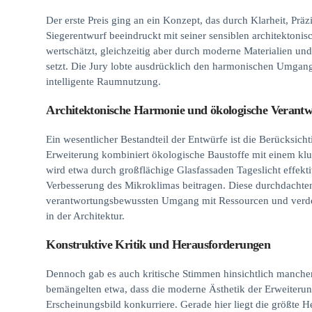
Der erste Preis ging an ein Konzept, das durch Klarheit, Prä
Siegerentwurf beeindruckt mit seiner sensiblen architektoni
wertschätzt, gleichzeitig aber durch moderne Materialien un
setzt. Die Jury lobte ausdrücklich den harmonischen Umgan
intelligente Raumnutzung.
Architektonische Harmonie und ökologische Verant
Ein wesentlicher Bestandteil der Entwürfe ist die Berücksich
Erweiterung kombiniert ökologische Baustoffe mit einem kl
wird etwa durch großflächige Glasfassaden Tageslicht effek
Verbesserung des Mikroklimas beitragen. Diese durchdacht
verantwortungsbewussten Umgang mit Ressourcen und verdeu
in der Architektur.
Konstruktive Kritik und Herausforderungen
Dennoch gab es auch kritische Stimmen hinsichtlich mancher
bemängelten etwa, dass die moderne Ästhetik der Erweiterung
Erscheinungsbild konkurriere. Gerade hier liegt die größte He