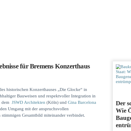
ebnisse für Bremens Konzerthaus
des historischen Konzerthauses „Die Glocke“ in
haltiger Bauweisen und respektvoller Integration in
Der s
bei dem
JSWD Architekten
(Köln) und
Gina Barcelona
enden Umgang mit der anspruchsvollen
Wie Ö
em stimmigen Gesamtbild miteinander verbindet.
Baug
entrü