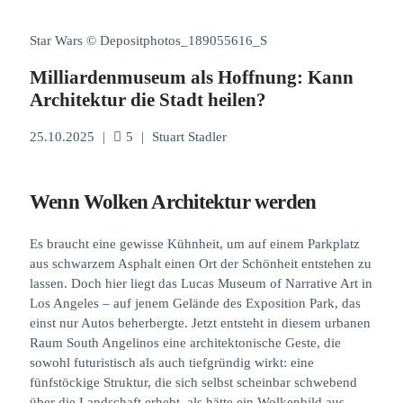
Star Wars © Depositphotos_189055616_S
Milliardenmuseum als Hoffnung: Kann
Architektur die Stadt heilen?
25.10.2025
|
5
|
Stuart Stadler
Wenn Wolken Architektur werden
Es braucht eine gewisse Kühnheit, um auf einem Parkplatz
aus schwarzem Asphalt einen Ort der Schönheit entstehen zu
lassen. Doch hier liegt das Lucas Museum of Narrative Art in
Los Angeles – auf jenem Gelände des Exposition Park, das
einst nur Autos beherbergte. Jetzt entsteht in diesem urbanen
Raum South Angelinos eine architektonische Geste, die
sowohl futuristisch als auch tiefgründig wirkt: eine
fünfstöckige Struktur, die sich selbst scheinbar schwebend
über die Landschaft erhebt, als hätte ein Wolkenbild aus