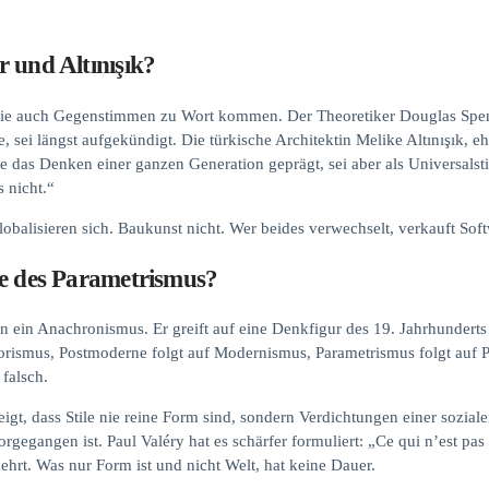
r und Altınışık?
ie auch Gegenstimmen zu Wort kommen. Der Theoretiker Douglas Spencer
 sei längst aufgekündigt. Die türkische Architektin Melike Altınışık, e
be das Denken einer ganzen Generation geprägt, sei aber als Universals
s nicht.“
obalisieren sich. Baukunst nicht. Wer beides verwechselt, verkauft Soft
he des Parametrismus?
an ein Anachronismus. Er greift auf eine Denkfigur des 19. Jahrhunderts 
storismus, Postmoderne folgt auf Modernismus, Parametrismus folgt auf
 falsch.
gt, dass Stile nie reine Form sind, sondern Verdichtungen einer sozia
orgegangen ist. Paul Valéry hat es schärfer formuliert: „Ce qui n’est pa
kehrt. Was nur Form ist und nicht Welt, hat keine Dauer.