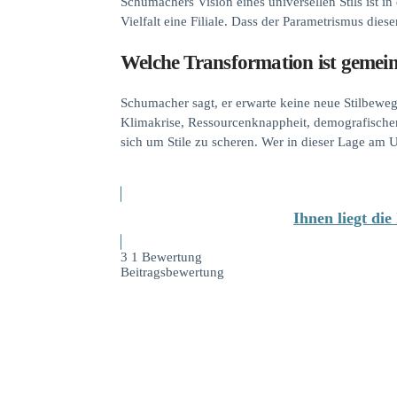
Schumachers Vision eines universellen Stils ist i
Vielfalt eine Filiale. Dass der Parametrismus diese
Welche Transformation ist gemei
Schumacher sagt, er erwarte keine neue Stilbewegu
Klimakrise, Ressourcenknappheit, demografischer
sich um Stile zu scheren. Wer in dieser Lage am Un
Ihnen liegt di
3
1
Bewertung
Beitragsbewertung