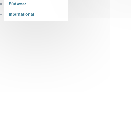
Südwest
International