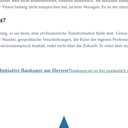
n dieser Welt nicht erstrebenswert, sondern bedrohlich. Sie reduziert Ba
r Vision bislang nicht entsprochen hat, ist kein Versagen. Es ist der einzi
nt?
ng, es sei denn, eine zivilisatorische Transformation finde statt. Genau
 Wandel, geopolitische Verschiebungen, die Krise der eigenen Professi
iversalanspruch festhält, redet nicht über die Zukunft. Er redet über sic
e Initiative Baukunst am Herzen?
baukunst.art ist frei zugänglich 