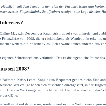
ht glücklich“ mit dem Tempo, in dem sich der Parametrismus durchsetze
erkenswertes Eingeständnis. Es offenbart weniger eine Lage als eine Ha
Interview?
line-Magazin Dezeen, der Parametrismus sei zwar „hinreichend etablier
ale Finanzkrise von 2008, die er rückblickend als Wendepunkt erkennt, 
macher weiterhin für alternativlos. „Ich erwarte keinen anderen Stil, es
 eigenen Schreibtisch aus verkündet. Das ist die eigentliche Pointe des 
us seit 2008?
Faktoren: Krise, Lehre, Konjunktur. Bequemer geht es nicht. Eine andere
etrische Werkzeuge haben sich tatsächlich durchgesetzt, in der Tragwe
ion. Aber die Werkzeuge sind nicht der Stil. Der Stil ist das Bild, das 
e der Glätte.
die Welt nicht reif dafür wäre, sondern weil sich die Welt davon abgewa