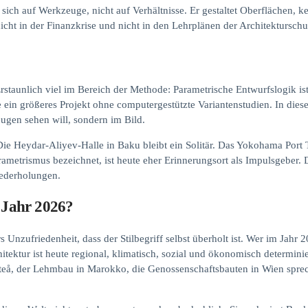
sich auf Werkzeuge, nicht auf Verhältnisse. Er gestaltet Oberflächen, k
 nicht in der Finanzkrise und nicht in den Lehrplänen der Architekturschu
 Erstaunlich viel im Bereich der Methode: Parametrische Entwurfslogik 
te ein größeres Projekt ohne computergestützte Variantenstudien. In d
eugen sehen will, sondern im Bild.
Die Heydar-Aliyev-Halle in Baku bleibt ein Solitär. Das Yokohama Port 
rametrismus bezeichnet, ist heute eher Erinnerungsort als Impulsgeber. 
iederholungen.
m Jahr 2026?
 Unzufriedenheit, dass der Stilbegriff selbst überholt ist. Wer im Jahr 2
hitektur ist heute regional, klimatisch, sozial und ökonomisch determinie
fteå, der Lehmbau in Marokko, die Genossenschaftsbauten in Wien sprec