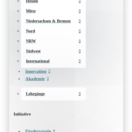
Hessen
Mitte
Niedersachsen & Bremen
Nord
NRW
Südwest
International
Innovation
Akademie
Lehrgänge
Initiative
Förderverein