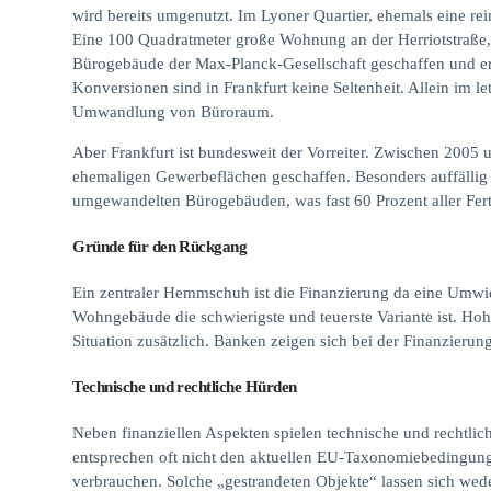
wird bereits umgenutzt. Im Lyoner Quartier, ehemals eine 
Eine 100 Quadratmeter große Wohnung an der Herriotstraße,
Bürogebäude der Max-Planck-Gesellschaft geschaffen und er
Konversionen sind in Frankfurt keine Seltenheit. Allein im 
Umwandlung von Büroraum.
Aber Frankfurt ist bundesweit der Vorreiter. Zwischen 20
ehemaligen Gewerbeflächen geschaffen. Besonders auffälli
umgewandelten Bürogebäuden, was fast 60 Prozent aller Fert
Gründe für den Rückgang
Ein zentraler Hemmschuh ist die Finanzierung da eine Umwi
Wohngebäude die schwierigste und teuerste Variante ist. Ho
Situation zusätzlich. Banken zeigen sich bei der Finanzierun
Technische und rechtliche Hürden
Neben finanziellen Aspekten spielen technische und rechtli
entsprechen oft nicht den aktuellen EU-Taxonomiebedingunge
verbrauchen. Solche „gestrandeten Objekte“ lassen sich wede