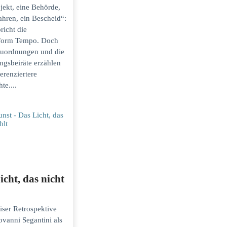
jekt, eine Behörde,
ahren, ein Bescheid“:
richt die
eform Tempo. Doch
uordnungen und die
ngsbeiräte erzählen
ferenziertere
te....
icht, das nicht
iser Retrospektive
ovanni Segantini als