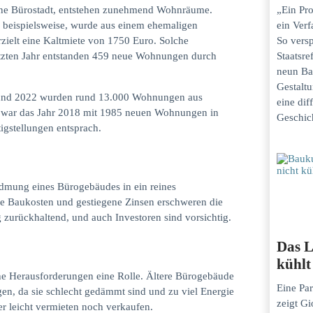
reine Bürostadt, entstehen zunehmend Wohnräume.
„Ein Pro
 beispielsweise, wurde aus einem ehemaligen
ein Verf
zielt eine Kaltmiete von 1750 Euro. Solche
So versp
letzten Jahr entstanden 459 neue Wohnungen durch
Staatsr
neun Ba
Gestaltu
05 und 2022 wurden rund 13.000 Wohnungen aus
eine dif
g war das Jahr 2018 mit 1985 neuen Wohnungen in
Geschich
igstellungen entsprach.
dmung eines Bürogebäudes in ein reines
he Baukosten und gestiegene Zinsen erschweren die
g zurückhaltend, und auch Investoren sind vorsichtig.
Das L
kühlt
che Herausforderungen eine Rolle. Ältere Bürogebäude
Eine Par
n, da sie schlecht gedämmt sind und zu viel Energie
zeigt Gi
r leicht vermieten noch verkaufen.