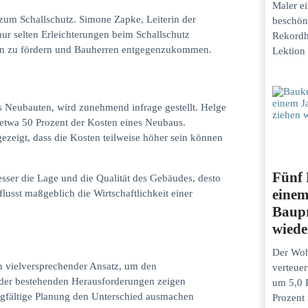
Maler ei
 zum Schallschutz. Simone Zapke, Leiterin der
beschön
 nur selten Erleichterungen beim Schallschutz
Rekordh
en zu fördern und Bauherren entgegenzukommen.
Lektion 
 Neubauten, wird zunehmend infrage gestellt. Helge
etwa 50 Prozent der Kosten eines Neubaus.
 gezeigt, dass die Kosten teilweise höher sein können
Fünf 
esser die Lage und die Qualität des Gebäudes, desto
einem
usst maßgeblich die Wirtschaftlichkeit einer
Baupr
wiede
Der Wo
vielversprechender Ansatz, um den
verteuer
 der bestehenden Herausforderungen zeigen
um 5,0 
orgfältige Planung den Unterschied ausmachen
Prozent 