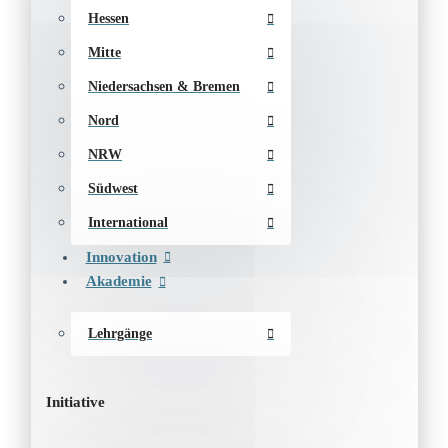
Hessen
Mitte
Niedersachsen & Bremen
Nord
NRW
Südwest
International
Innovation
Akademie
Lehrgänge
Initiative