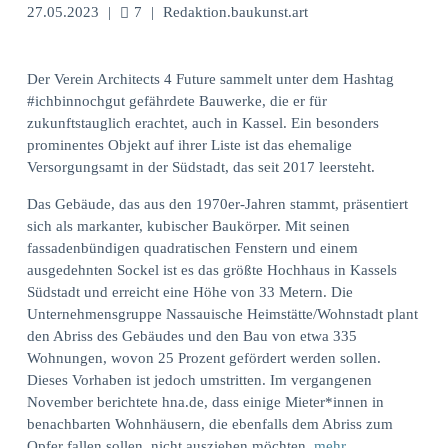
27.05.2023
|
7
|
Redaktion.baukunst.art
Der Verein Architects 4 Future sammelt unter dem Hashtag
#ichbinnochgut gefährdete Bauwerke, die er für
zukunftstauglich erachtet, auch in Kassel. Ein besonders
prominentes Objekt auf ihrer Liste ist das ehemalige
Versorgungsamt in der Südstadt, das seit 2017 leersteht.
Das Gebäude, das aus den 1970er-Jahren stammt, präsentiert
sich als markanter, kubischer Baukörper. Mit seinen
fassadenbündigen quadratischen Fenstern und einem
ausgedehnten Sockel ist es das größte Hochhaus in Kassels
Südstadt und erreicht eine Höhe von 33 Metern. Die
Unternehmensgruppe Nassauische Heimstätte/Wohnstadt plant
den Abriss des Gebäudes und den Bau von etwa 335
Wohnungen, wovon 25 Prozent gefördert werden sollen.
Dieses Vorhaben ist jedoch umstritten. Im vergangenen
November berichtete hna.de, dass einige Mieter*innen in
benachbarten Wohnhäusern, die ebenfalls dem Abriss zum
Opfer fallen sollen, nicht ausziehen möchten.
mehr