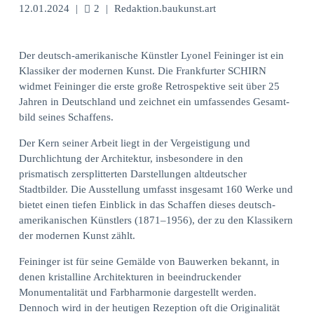
12.01.2024
|
2
|
Redaktion.baukunst.art
Der deutsch-ameri­ka­ni­sche Künst­ler Lyonel Feinin­ger ist ein
Klas­si­ker der moder­nen Kunst. Die Frankfurter SCHIRN
widmet Feininger die erste große Retro­spek­tive seit über 25
Jahren in Deutsch­land und zeich­net ein umfas­sen­des Gesamt­
bild seines Schaf­fens.
Der Kern seiner Arbeit liegt in der Vergeistigung und
Durchlichtung der Architektur, insbesondere in den
prismatisch zersplitterten Darstellungen altdeutscher
Stadtbilder. Die Ausstellung umfasst insgesamt 160 Werke und
bietet einen tiefen Einblick in das Schaffen dieses deutsch-
amerikanischen Künstlers (1871–1956), der zu den Klassikern
der modernen Kunst zählt.
Feininger ist für seine Gemälde von Bauwerken bekannt, in
denen kristalline Architekturen in beeindruckender
Monumentalität und Farbharmonie dargestellt werden.
Dennoch wird in der heutigen Rezeption oft die Originalität