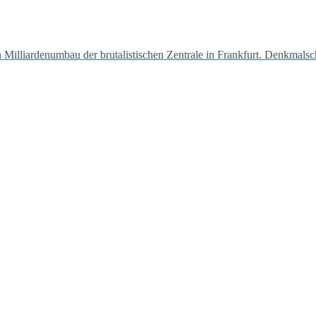
Milliardenumbau der brutalistischen Zentrale in Frankfurt. Denkmalsc