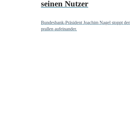
seinen Nutzer
Bundesbank-Präsident Joachim Nagel stoppt den 
prallen aufeinander.